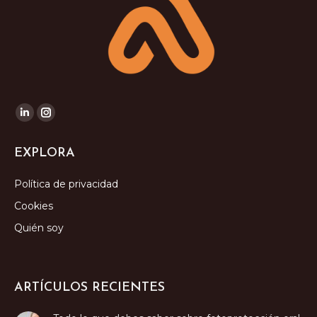
Encuéntranos en:
Linkedin
Instagram
page
page
EXPLORA
opens
opens
in
in
Política de privacidad
new
new
Cookies
window
window
Quién soy
ARTÍCULOS RECIENTES