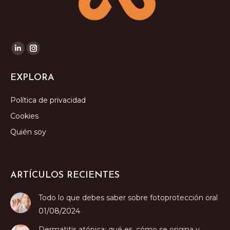
Encuéntranos en:
Linkedin
Instagram
page
page
EXPLORA
opens
opens
in
in
Política de privacidad
new
new
Cookies
window
window
Quién soy
ARTÍCULOS RECIENTES
Todo lo que debes saber sobre fotoprotección oral
01/08/2024
Dermatitis atópica: qué es, cómo se origina y