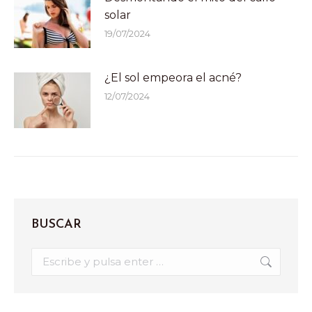
solar
19/07/2024
¿El sol empeora el acné?
12/07/2024
BUSCAR
Buscar: