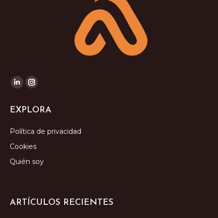
Encuéntranos en:
Linkedin
Instagram
page
page
EXPLORA
opens
opens
in
in
Política de privacidad
new
new
Cookies
window
window
Quién soy
ARTÍCULOS RECIENTES