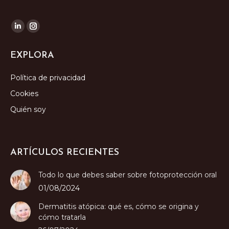
Encuéntranos en:
Linkedin
Instagram
page
page
EXPLORA
opens
opens
in
in
Política de privacidad
new
new
Cookies
window
window
Quién soy
ARTÍCULOS RECIENTES
Todo lo que debes saber sobre fotoprotección oral
01/08/2024
Dermatitis atópica: qué es, cómo se origina y
cómo tratarla