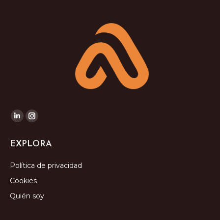
Encuéntranos en:
Linkedin
Instagram
page
page
EXPLORA
opens
opens
in
in
Política de privacidad
new
new
Cookies
window
window
Quién soy